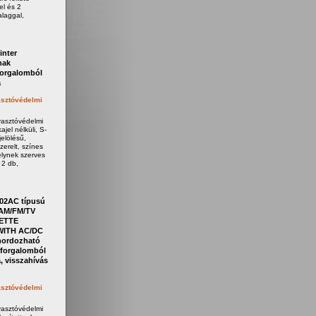
el és 2
laggal,
inter
nak
forgalomból
a
sztóvédelmi
yasztóvédelmi
jel nélküli, S-
elölésű,
zerelt, színes
elynek szerves
 2 db,
02AC típusú
AM/FM/TV
ETTE
ITH AC/DC
ordozható
forgalomból
, visszahívás
sztóvédelmi
yasztóvédelmi