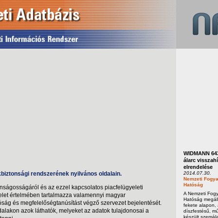
WIDMANN 643
álarc visszah
elrendelése
iztonsági rendszerének nyilvános oldalain.
2014.07.30.
Nemzeti Fogya
Hatóság
onságosságáról és az ezzel kapcsolatos piacfelügyeleti
A Nemzeti Fog
ndelet értelmében tartalmazza valamennyi magyar
Hatóság megáll
tóság és megfelelőségtanúsítást végző szervezet bejelentését.
fekete alapon,
dalakon azok láthatók, melyeket az adatok tulajdonosai a
díszfestésű, m
készült szemála