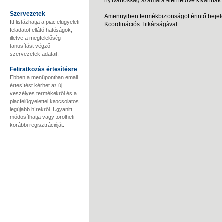
nyilvánosság számára elérhetővé kívánnak 
Szervezetek
Amennyiben termékbiztonságot érintő bejele
Itt listázhatja a piacfelügyeleti
Koordinációs Titkárságával.
feladatot ellátó hatóságok,
illetve a megfelelőség-
tanusítást végző
szervezetek adatait.
Feliratkozás értesítésre
Ebben a menüpontban email
értesítést kérhet az új
veszélyes termékekről és a
piacfelügyelettel kapcsolatos
legújabb hírekről. Ugyanitt
módosíthatja vagy törölheti
korábbi regisztrációját.