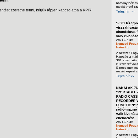
tenni.
bársony béléss
megköthető sza
ntést szeretne tenni, kérjük lépjen kapcsolatba a KPIR
Teljes hír >>
S-301 lézerpo
visszahívásá
elrendelése, 
való kivonás
2014.07.30.
Nemzeti Fogya
Hatóság
A Nemzeti Fog
Hatóság a márka
301 azonosító j
kulcskarikával s
lézerpointer, m
részét képezi a
Teljes hír >>
NAKAI AK-76
"PORTABLE 
RADIO CASS
RECORDER W
FUNCTION" h
rádió-magnó 
való kivonása
elrendelése
2014.07.30.
Nemzeti Fogya
Hatóság
A Nemzeti Fog