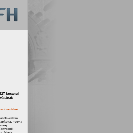
2T farsangi
ívásának
sztóvédelmi
yasztóvédelmi
apította, hogy a
 arany
űanyagból
rc fekete