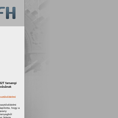
2T farsangi
ívásának
sztóvédelmi
yasztóvédelmi
apította, hogy a
 arany
űanyagból
rc fekete