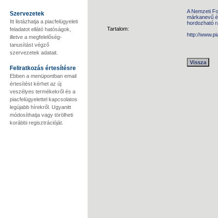
A Nemzeti Fo
Szervezetek
márkanevű é
Itt listázhatja a piacfelügyeleti
hordozható r
Tartalom:
feladatot ellátó hatóságok,
http://www.p
illetve a megfelelőség-
tanusítást végző
szervezetek adatait.
Feliratkozás értesítésre
Ebben a menüpontban email
értesítést kérhet az új
veszélyes termékekről és a
piacfelügyelettel kapcsolatos
legújabb hírekről. Ugyanitt
módosíthatja vagy törölheti
korábbi regisztrációját.