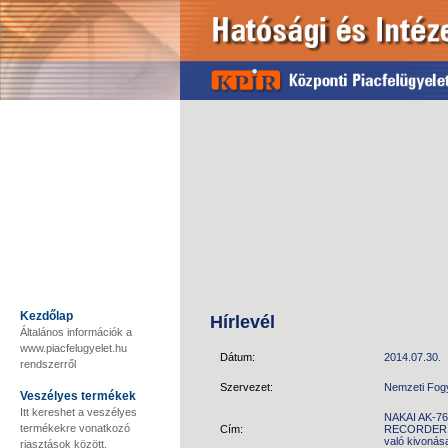
Kezdőlap
Hírlevél
Általános információk a
www.piacfelugyelet.hu
Dátum:
2014.07.30.
rendszerről
Szervezet:
Nemzeti Fog
Veszélyes termékek
Itt kereshet a veszélyes
NAKAI AK-7
termékekre vonatkozó
Cím:
RECORDER W
való kivonás
riasztások között.