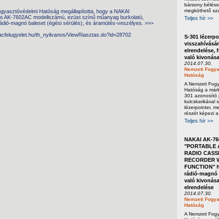
bársony béléss
megköthető sza
gyasztóvédelmi Hatóság megállapította, hogy a NAKAI
s AK-7602AC modellszámú, ezüst színű műanyag burkolatú,
Teljes hír >>
ádió-magnó baleset (égési sérülés), és áramütés-veszélyes. >>>
iacfelugyelet.hu/th_nyilvanos/ViewRiasztas.do?id=28702
S-301 lézerpo
visszahívásá
elrendelése, 
való kivonás
2014.07.30.
Nemzeti Fogya
Hatóság
A Nemzeti Fog
Hatóság a márka
301 azonosító j
kulcskarikával s
lézerpointer, m
részét képezi a
Teljes hír >>
NAKAI AK-76
"PORTABLE 
RADIO CASS
RECORDER W
FUNCTION" h
rádió-magnó 
való kivonása
elrendelése
2014.07.30.
Nemzeti Fogya
Hatóság
A Nemzeti Fog