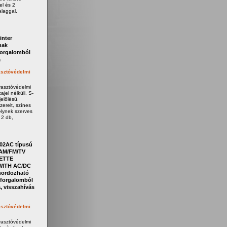
el és 2
laggal,
inter
nak
forgalomból
a
sztóvédelmi
yasztóvédelmi
jel nélküli, S-
elölésű,
zerelt, színes
elynek szerves
 2 db,
02AC típusú
AM/FM/TV
ETTE
ITH AC/DC
ordozható
forgalomból
, visszahívás
sztóvédelmi
yasztóvédelmi