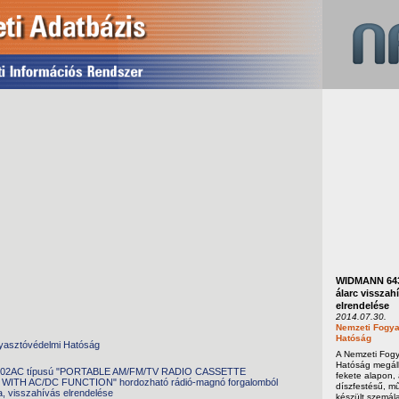
WIDMANN 643
álarc visszah
elrendelése
2014.07.30.
Nemzeti Fogya
Hatóság
yasztóvédelmi Hatóság
A Nemzeti Fog
Hatóság megáll
602AC típusú "PORTABLE AM/FM/TV RADIO CASSETTE
fekete alapon,
ITH AC/DC FUNCTION" hordozható rádió-magnó forgalomból
díszfestésű, m
a, visszahívás elrendelése
készült szemála