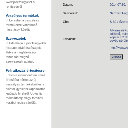
www.piacfelugyelet.hu
Dátum:
2014.07.30.
rendszerről
Szervezet:
Nemzeti Fog
Veszélyes termékek
Itt kereshet a veszélyes
Cím:
S-301 lézerp
termékekre vonatkozó
riasztások között.
A Nemzeti Fo
jelölésű, kul
képezi a 2 d
Szervezetek
Tartalom:
egyéb sérülés
Itt listázhatja a piacfelügyeleti
http://www.p
feladatot ellátó hatóságok,
illetve a megfelelőség-
tanusítást végző
szervezetek adatait.
Feliratkozás értesítésre
Ebben a menüpontban email
értesítést kérhet az új
veszélyes termékekről és a
piacfelügyelettel kapcsolatos
legújabb hírekről. Ugyanitt
módosíthatja vagy törölheti
korábbi regisztrációját.