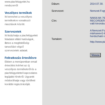
www.piacfelugyelet.hu
Dátum:
2014.07.30.
rendszerről
Szervezet:
Nemzeti Fog
Veszélyes termékek
Itt kereshet a veszélyes
NAKAI AK-7
termékekre vonatkozó
Cím:
RECORDER W
való kivonás
riasztások között.
A Nemzeti Fo
Szervezetek
márkanevű é
Itt listázhatja a piacfelügyeleti
hordozható r
Tartalom:
feladatot ellátó hatóságok,
http://www.p
illetve a megfelelőség-
tanusítást végző
szervezetek adatait.
Feliratkozás értesítésre
Ebben a menüpontban email
értesítést kérhet az új
veszélyes termékekről és a
piacfelügyelettel kapcsolatos
legújabb hírekről. Ugyanitt
módosíthatja vagy törölheti
korábbi regisztrációját.