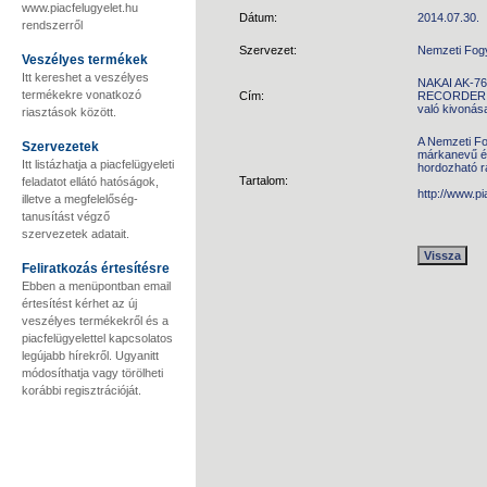
www.piacfelugyelet.hu
Dátum:
2014.07.30.
rendszerről
Szervezet:
Nemzeti Fog
Veszélyes termékek
Itt kereshet a veszélyes
NAKAI AK-7
termékekre vonatkozó
Cím:
RECORDER W
való kivonás
riasztások között.
A Nemzeti Fo
Szervezetek
márkanevű é
Itt listázhatja a piacfelügyeleti
hordozható r
Tartalom:
feladatot ellátó hatóságok,
http://www.p
illetve a megfelelőség-
tanusítást végző
szervezetek adatait.
Feliratkozás értesítésre
Ebben a menüpontban email
értesítést kérhet az új
veszélyes termékekről és a
piacfelügyelettel kapcsolatos
legújabb hírekről. Ugyanitt
módosíthatja vagy törölheti
korábbi regisztrációját.