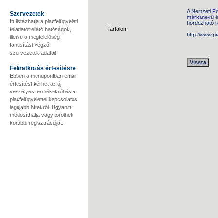
A Nemzeti Fo
Szervezetek
márkanevű é
Itt listázhatja a piacfelügyeleti
hordozható r
Tartalom:
feladatot ellátó hatóságok,
http://www.p
illetve a megfelelőség-
tanusítást végző
szervezetek adatait.
Feliratkozás értesítésre
Ebben a menüpontban email
értesítést kérhet az új
veszélyes termékekről és a
piacfelügyelettel kapcsolatos
legújabb hírekről. Ugyanitt
módosíthatja vagy törölheti
korábbi regisztrációját.