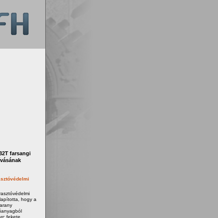
2T farsangi
ívásának
sztóvédelmi
yasztóvédelmi
apította, hogy a
 arany
űanyagból
rc fekete