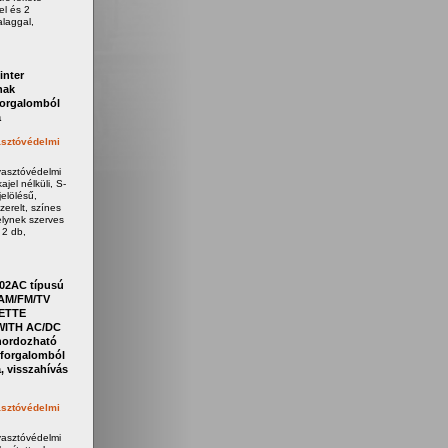
el és 2
laggal,
inter
nak
forgalomból
a
sztóvédelmi
yasztóvédelmi
jel nélküli, S-
elölésű,
zerelt, színes
elynek szerves
 2 db,
02AC típusú
AM/FM/TV
ETTE
ITH AC/DC
ordozható
forgalomból
, visszahívás
sztóvédelmi
yasztóvédelmi