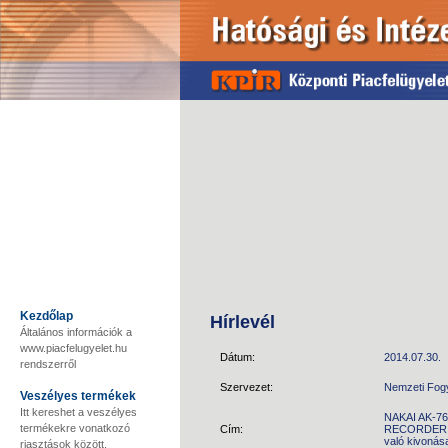
Kezdőlap
Hírlevél
Általános információk a
www.piacfelugyelet.hu
Dátum:
2014.07.30.
rendszerről
Szervezet:
Nemzeti Fog
Veszélyes termékek
Itt kereshet a veszélyes
NAKAI AK-7
termékekre vonatkozó
Cím:
RECORDER W
való kivonás
riasztások között.