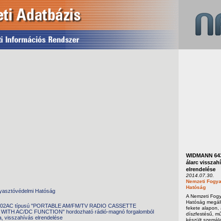
WIDMANN 643
álarc visszah
elrendelése
2014.07.30.
Nemzeti Fogya
Hatóság
yasztóvédelmi Hatóság
A Nemzeti Fog
Hatóság megáll
602AC típusú "PORTABLE AM/FM/TV RADIO CASSETTE
fekete alapon,
ITH AC/DC FUNCTION" hordozható rádió-magnó forgalomból
díszfestésű, m
a, visszahívás elrendelése
készült szemála