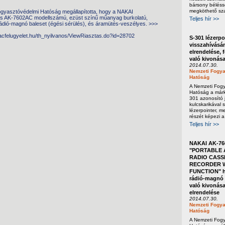
bársony béléss
megköthető sza
gyasztóvédelmi Hatóság megállapította, hogy a NAKAI
s AK-7602AC modellszámú, ezüst színű műanyag burkolatú,
Teljes hír >>
ádió-magnó baleset (égési sérülés), és áramütés-veszélyes. >>>
iacfelugyelet.hu/th_nyilvanos/ViewRiasztas.do?id=28702
S-301 lézerpo
visszahívásá
elrendelése, 
való kivonás
2014.07.30.
Nemzeti Fogya
Hatóság
A Nemzeti Fog
Hatóság a márka
301 azonosító j
kulcskarikával s
lézerpointer, m
részét képezi a
Teljes hír >>
NAKAI AK-76
"PORTABLE 
RADIO CASS
RECORDER W
FUNCTION" h
rádió-magnó 
való kivonása
elrendelése
2014.07.30.
Nemzeti Fogya
Hatóság
A Nemzeti Fog