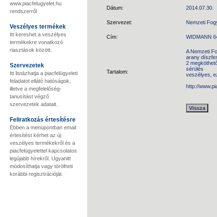
www.piacfelugyelet.hu
Dátum:
2014.07.30.
rendszerről
Szervezet:
Nemzeti Fog
Veszélyes termékek
Itt kereshet a veszélyes
Cím:
WIDMANN 643
termékekre vonatkozó
riasztások között.
A Nemzeti Fo
arany díszfe
2 megköthető 
Szervezetek
sérülés
Tartalom:
Itt listázhatja a piacfelügyeleti
veszélyes, e
feladatot ellátó hatóságok,
http://www.p
illetve a megfelelőség-
tanusítást végző
szervezetek adatait.
Feliratkozás értesítésre
Ebben a menüpontban email
értesítést kérhet az új
veszélyes termékekről és a
piacfelügyelettel kapcsolatos
legújabb hírekről. Ugyanitt
módosíthatja vagy törölheti
korábbi regisztrációját.