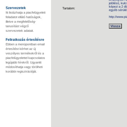
jelölésű, kul
képezi a 2 d
Szervezetek
Tartalom:
egyéb sérülés
Itt listázhatja a piacfelügyeleti
http://www.p
feladatot ellátó hatóságok,
illetve a megfelelőség-
tanusítást végző
szervezetek adatait.
Feliratkozás értesítésre
Ebben a menüpontban email
értesítést kérhet az új
veszélyes termékekről és a
piacfelügyelettel kapcsolatos
legújabb hírekről. Ugyanitt
módosíthatja vagy törölheti
korábbi regisztrációját.