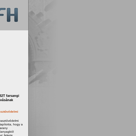
2T farsangi
ívásának
sztóvédelmi
yasztóvédelmi
apította, hogy a
 arany
űanyagból
rc fekete