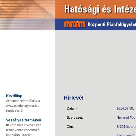
Kezdőlap
Hírlevél
Általános információk a
www.piacfelugyelet.hu
Dátum:
2014.07.30.
rendszerről
Szervezet:
Nemzeti Fog
Veszélyes termékek
Itt kereshet a veszélyes
Cím:
S-301 lézerp
termékekre vonatkozó
riasztások között.
A Nemzeti Fo