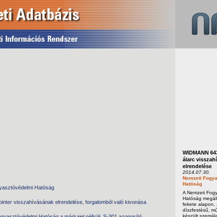
WIDMANN 643
álarc visszah
elrendelése
2014.07.30.
Nemzeti Fogya
Hatóság
yasztóvédelmi Hatóság
A Nemzeti Fog
Hatóság megáll
ointer visszahívásának elrendelése, forgalomból való kivonása
fekete alapon,
díszfestésű, m
készült szemála
gyasztóvédelmi Hatóság a márkajel nélküli, S-301 azonosító