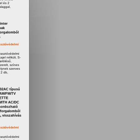
el és 2
laggal,
inter
nak
forgalomból
a
sztóvédelmi
yasztóvédelmi
jel nélküli, S-
elölésű,
zerelt, színes
elynek szerves
 2 db,
02AC típusú
AM/FM/TV
ETTE
ITH AC/DC
ordozható
forgalomból
, visszahívás
sztóvédelmi
yasztóvédelmi