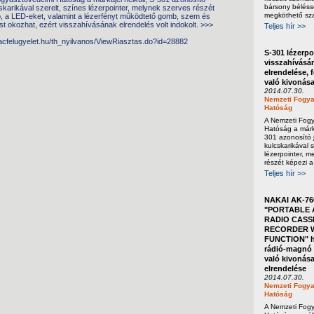
bársony béléss
cskarikával szerelt, színes lézerpointer, melynek szerves részét
megköthető sza
b, a LED-eket, valamint a lézerfényt működtető gomb, szem és
t okozhat, ezért visszahívásának elrendelés volt indokolt. >>>
Teljes hír >>
iacfelugyelet.hu/th_nyilvanos/ViewRiasztas.do?id=28882
S-301 lézerpo
visszahívásá
elrendelése, 
való kivonás
2014.07.30.
Nemzeti Fogya
Hatóság
A Nemzeti Fog
Hatóság a márka
301 azonosító j
kulcskarikával s
lézerpointer, m
részét képezi a
Teljes hír >>
NAKAI AK-76
"PORTABLE 
RADIO CASS
RECORDER W
FUNCTION" h
rádió-magnó 
való kivonása
elrendelése
2014.07.30.
Nemzeti Fogya
Hatóság
A Nemzeti Fog