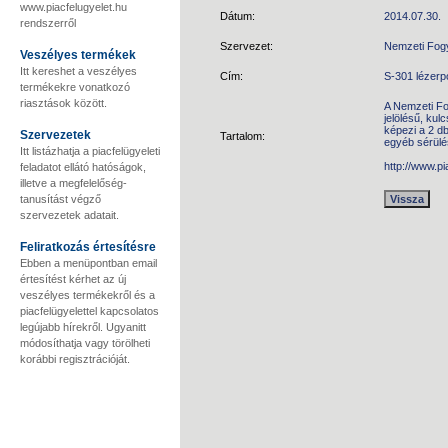
www.piacfelugyelet.hu
Dátum:
2014.07.30.
rendszerről
Szervezet:
Nemzeti Fog
Veszélyes termékek
Itt kereshet a veszélyes
Cím:
S-301 lézerp
termékekre vonatkozó
riasztások között.
A Nemzeti Fo
jelölésű, kul
képezi a 2 d
Szervezetek
Tartalom:
egyéb sérülés
Itt listázhatja a piacfelügyeleti
http://www.p
feladatot ellátó hatóságok,
illetve a megfelelőség-
tanusítást végző
szervezetek adatait.
Feliratkozás értesítésre
Ebben a menüpontban email
értesítést kérhet az új
veszélyes termékekről és a
piacfelügyelettel kapcsolatos
legújabb hírekről. Ugyanitt
módosíthatja vagy törölheti
korábbi regisztrációját.