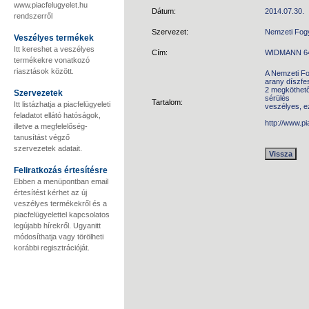
www.piacfelugyelet.hu
Dátum:
2014.07.30.
rendszerről
Szervezet:
Nemzeti Fog
Veszélyes termékek
Itt kereshet a veszélyes
Cím:
WIDMANN 643
termékekre vonatkozó
riasztások között.
A Nemzeti Fo
arany díszfe
2 megköthető 
Szervezetek
sérülés
Tartalom:
Itt listázhatja a piacfelügyeleti
veszélyes, e
feladatot ellátó hatóságok,
http://www.p
illetve a megfelelőség-
tanusítást végző
szervezetek adatait.
Feliratkozás értesítésre
Ebben a menüpontban email
értesítést kérhet az új
veszélyes termékekről és a
piacfelügyelettel kapcsolatos
legújabb hírekről. Ugyanitt
módosíthatja vagy törölheti
korábbi regisztrációját.