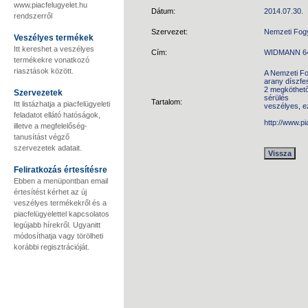
www.piacfelugyelet.hu
Dátum:
2014.07.30.
rendszerről
Szervezet:
Nemzeti Fog
Veszélyes termékek
Itt kereshet a veszélyes
Cím:
WIDMANN 643
termékekre vonatkozó
riasztások között.
A Nemzeti Fo
arany díszfe
2 megköthető 
Szervezetek
sérülés
Tartalom:
Itt listázhatja a piacfelügyeleti
veszélyes, e
feladatot ellátó hatóságok,
http://www.p
illetve a megfelelőség-
tanusítást végző
szervezetek adatait.
Feliratkozás értesítésre
Ebben a menüpontban email
értesítést kérhet az új
veszélyes termékekről és a
piacfelügyelettel kapcsolatos
legújabb hírekről. Ugyanitt
módosíthatja vagy törölheti
korábbi regisztrációját.