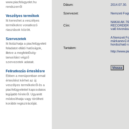
www.piacfelugyelet.hu
Dátum:
2014.07.30.
rendszerről
Szervezet:
Nemzeti Fog
Veszélyes termékek
Itt kereshet a veszélyes
NAKAI AK-7
termékekre vonatkozó
Cím:
RECORDER W
való kivonás
riasztások között.
A Nemzeti Fo
Szervezetek
márkanevű é
Itt listázhatja a piacfelügyeleti
hordozható r
Tartalom:
feladatot ellátó hatóságok,
http://www.p
illetve a megfelelőség-
tanusítást végző
szervezetek adatait.
Feliratkozás értesítésre
Ebben a menüpontban email
értesítést kérhet az új
veszélyes termékekről és a
piacfelügyelettel kapcsolatos
legújabb hírekről. Ugyanitt
módosíthatja vagy törölheti
korábbi regisztrációját.