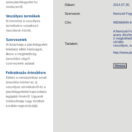
www.piacfelugyelet.hu
Dátum:
2014.07.30.
rendszerről
Szervezet:
Nemzeti Fog
Veszélyes termékek
Itt kereshet a veszélyes
Cím:
WIDMANN 643
termékekre vonatkozó
riasztások között.
A Nemzeti Fo
arany díszfe
2 megköthető 
Szervezetek
sérülés
Tartalom:
Itt listázhatja a piacfelügyeleti
veszélyes, e
feladatot ellátó hatóságok,
http://www.p
illetve a megfelelőség-
tanusítást végző
szervezetek adatait.
Feliratkozás értesítésre
Ebben a menüpontban email
értesítést kérhet az új
veszélyes termékekről és a
piacfelügyelettel kapcsolatos
legújabb hírekről. Ugyanitt
módosíthatja vagy törölheti
korábbi regisztrációját.