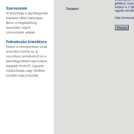
jelölésű, kul
képezi a 2 d
Szervezetek
Tartalom:
egyéb sérülés
Itt listázhatja a piacfelügyeleti
http://www.p
feladatot ellátó hatóságok,
illetve a megfelelőség-
tanusítást végző
szervezetek adatait.
Feliratkozás értesítésre
Ebben a menüpontban email
értesítést kérhet az új
veszélyes termékekről és a
piacfelügyelettel kapcsolatos
legújabb hírekről. Ugyanitt
módosíthatja vagy törölheti
korábbi regisztrációját.