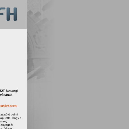
2T farsangi
ívásának
sztóvédelmi
yasztóvédelmi
apította, hogy a
 arany
űanyagból
rc fekete