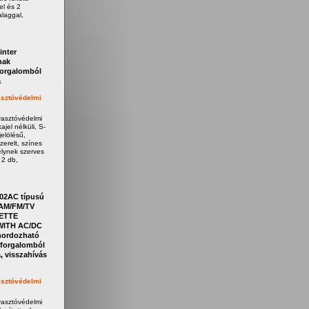
el és 2
laggal,
inter
nak
forgalomból
a
sztóvédelmi
yasztóvédelmi
jel nélküli, S-
elölésű,
zerelt, színes
elynek szerves
 2 db,
02AC típusú
AM/FM/TV
ETTE
ITH AC/DC
ordozható
forgalomból
, visszahívás
sztóvédelmi
yasztóvédelmi