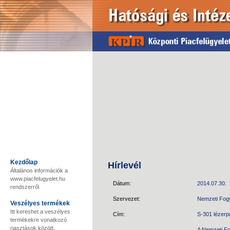
Kezdőlap
Hírlevél
Általános információk a
www.piacfelugyelet.hu
Dátum:
2014.07.30.
rendszerről
Szervezet:
Nemzeti Fog
Veszélyes termékek
Itt kereshet a veszélyes
Cím:
S-301 lézerp
termékekre vonatkozó
riasztások között.
A Nemzeti Fo