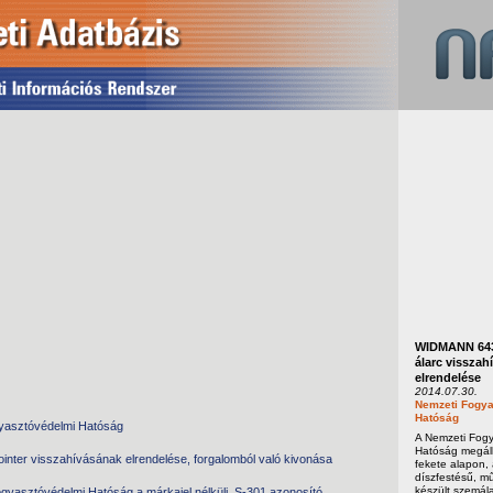
WIDMANN 643
álarc visszah
elrendelése
2014.07.30.
Nemzeti Fogya
Hatóság
yasztóvédelmi Hatóság
A Nemzeti Fog
Hatóság megáll
ointer visszahívásának elrendelése, forgalomból való kivonása
fekete alapon,
díszfestésű, m
készült szemála
gyasztóvédelmi Hatóság a márkajel nélküli, S-301 azonosító