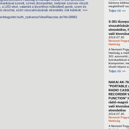
bársony béléss
cskarikával szerelt, színes lézerpointer, melynek szerves részét
megköthető sza
b, a LED-eket, valamint a lézerfényt működtető gomb, szem és
t okozhat, ezért visszahívásának elrendelés volt indokolt. >>>
Teljes hír >>
iacfelugyelet.hu/th_nyilvanos/ViewRiasztas.do?id=28882
S-301 lézerpo
visszahívásá
elrendelése, 
való kivonás
2014.07.30.
Nemzeti Fogya
Hatóság
A Nemzeti Fog
Hatóság a márka
301 azonosító j
kulcskarikával s
lézerpointer, m
részét képezi a
Teljes hír >>
NAKAI AK-76
"PORTABLE 
RADIO CASS
RECORDER W
FUNCTION" h
rádió-magnó 
való kivonása
elrendelése
2014.07.30.
Nemzeti Fogya
Hatóság
A Nemzeti Fog