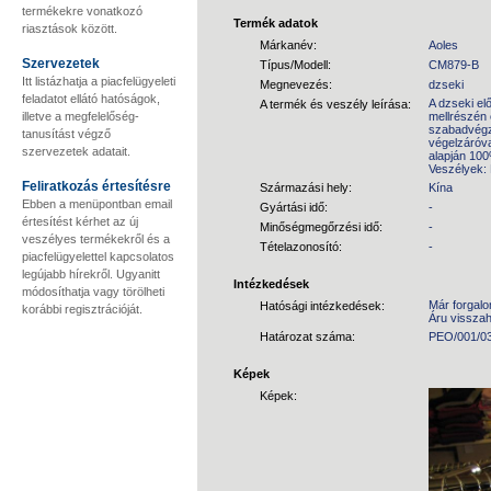
termékekre vonatkozó
Termék adatok
riasztások között.
Márkanév:
Aoles
Szervezetek
Típus/Modell:
CM879-B
Itt listázhatja a piacfelügyeleti
Megnevezés:
dzseki
feladatot ellátó hatóságok,
A dzseki el
A termék és veszély leírása:
illetve a megfelelőség-
mellrészén 
szabadvégz
tanusítást végző
végelzáróva
szervezetek adatait.
alapján 100
Veszélyek: 
Feliratkozás értesítésre
Származási hely:
Kína
Ebben a menüpontban email
Gyártási idő:
-
értesítést kérhet az új
Minőségmegőrzési idő:
-
veszélyes termékekről és a
Tételazonosító:
-
piacfelügyelettel kapcsolatos
legújabb hírekről. Ugyanitt
Intézkedések
módosíthatja vagy törölheti
Már forgalo
Hatósági intézkedések:
korábbi regisztrációját.
Áru vissza
Határozat száma:
PEO/001/03
Képek
Képek: